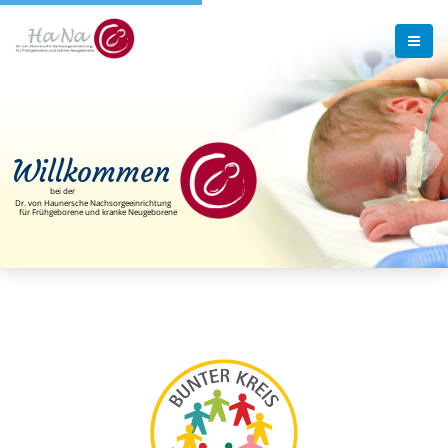
Willkommen
bei der
Dr. von Haunersche Nachsorgeeinrichtung
für Frühgeborene und kranke Neugeborene