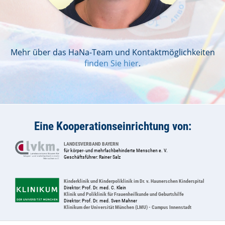
Mehr über das HaNa-Team und Kontaktmöglichkeiten
finden Sie hier
.
Eine Kooperationseinrichtung von:
LANDESVERBAND BAYERN
für körper- und mehrfachbehinderte Menschen e. V.
Geschäftsführer: Rainer Salz
Kinderklinik und Kinderpoliklinik im Dr. v. Haunerschen Kinderspital
Direktor: Prof. Dr. med. C. Klein
Klinik und Poliklinik für Frauenheilkunde und Geburtshilfe
Direktor: Prof. Dr. med. Sven Mahner
Klinikum der Universität München (LMU) - Campus Innenstadt